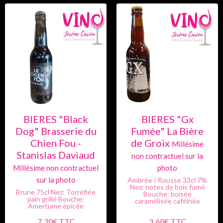
BIERES "Black
BIERES "Gx
Dog" Brasserie du
Fumée" La Bière
Chien Fou -
de Groix
Stanislas Daviaud
Ambrée / Rousse 33cl 7%
Nez: notes de bois fumé
Brune 75cl Nez: Torréfiée
Bouche: boisée
pain grillé Bouche:
caramélisée caféinée
Amertume épicée
7.30€ TTC
3.60€ TTC