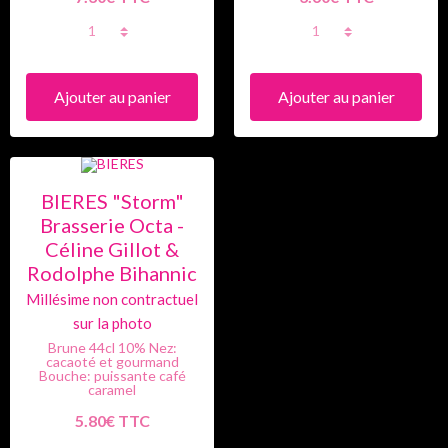
Ajouter au panier
Ajouter au panier
BIERES "Storm"
Brasserie Octa -
Céline Gillot &
Rodolphe Bihannic
Brune 44cl 10% Nez:
cacaoté et gourmand
Bouche: puissante café
caramel
5.80€ TTC