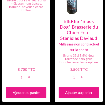
Brune 33cl 11% Nez: sur la
mélasse rhum épices.
Bouche: soyeuse cacao
toffee.
BIERES "Black
Dog" Brasserie du
Chien Fou -
Stanislas Daviaud
Brune 33cl 5.6% Nez:
torréfiée pain grillé
Bouche: amertume épicée
8.70€ TTC
3.50€ TTC
Ajouter au panier
Ajouter au panier