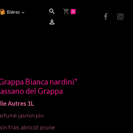
Bières
0
rappa Bianca nardini"
Bassano del Grappa
lie
Autres
1L
arfumé jasmin pin
sin frais abricot prune