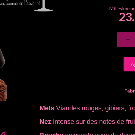
23
A
Fabr
Mets
Viandes rouges, gibiers, fr
Nez
intense sur des notes de frui