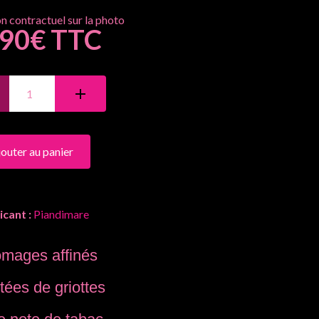
.90€ TTC
jouter au panier
icant :
Piandimare
omages affinés
tées de griottes