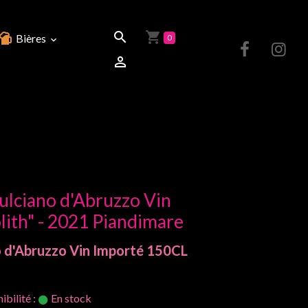
Bières
0
ciano d'Abruzzo Vin
ith" - 2021 Piandimare
 d'Abruzzo
Vin Importé
150CL
ibilité :
En stock