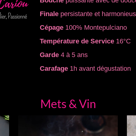
Bouche
puissante avec de douc
Finale
persistante et harmonieu
Cépage
100% Montepulciano
Température de Service
16°C
Garde
4 à 5 ans
Carafage
1h avant dégustation
Mets & Vin