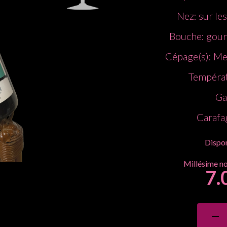
Nez: sur les
Bouche: gour
Cépage(s): Me
Températ
Ga
Carafa
Dispon
7.