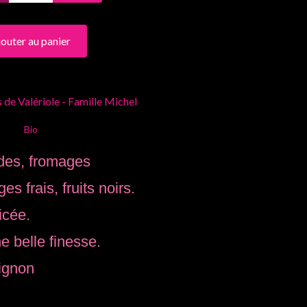
jouter au panier
de Valériole - Famille Michel
Bio
lades, fromages
s frais, fruits noirs.
icée.
e belle finesse.
ignon