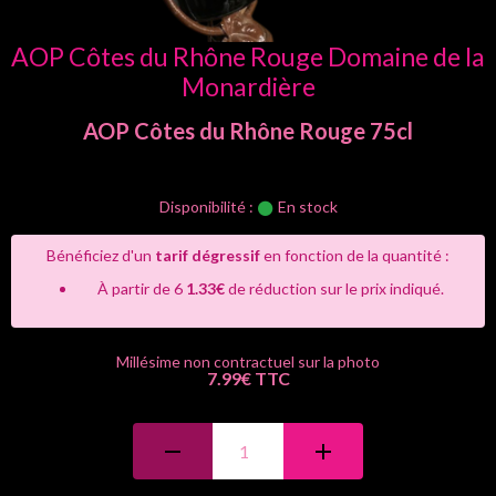
AOP Côtes du Rhône Rouge Domaine de la
Monardière
AOP Côtes du Rhône
Rouge
75cl
Disponibilité :
En stock
Bénéficiez d'un
tarif dégressif
en fonction de la quantité :
À partir de 6
1.33€
de réduction sur le prix indiqué.
7.99€ TTC