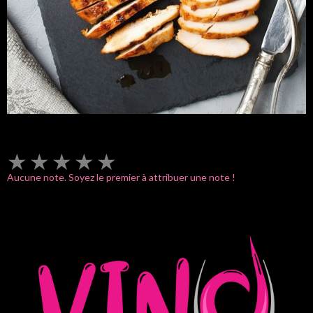
★
★
★
★
★
Aucune note. Soyez le premier à attribuer une note !