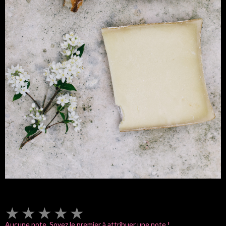
★
★
★
★
★
Aucune note. Soyez le premier à attribuer une note !