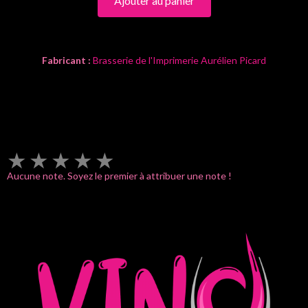
Ajouter au panier
Fabricant :
Brasserie de l'Imprimerie Aurélien Picard
Nez
: fruits, houblon
Bouche
: pomme, pêche, malt
★
★
★
★
★
Aucune note. Soyez le premier à attribuer une note !