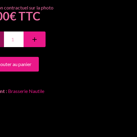
00€ TTC
jouter au panier
nt :
Brasserie Nautile