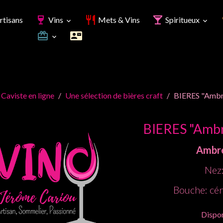
rtisans
Vins
Mets & Vins
Spiritueux
 Caviste en ligne
Une sélection de bières craft
BIERES "Ambre
BIERES "Ambr
Ambré
Nez:
Bouche: cér
Dispon