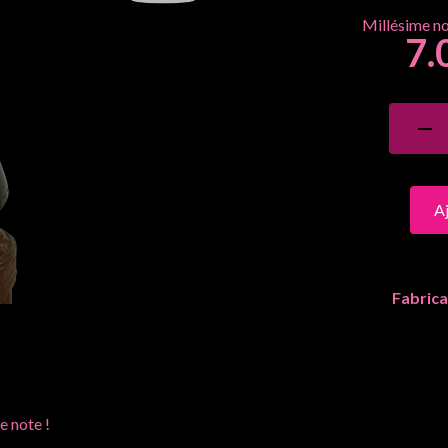
7.
A
Fabrica
e note !